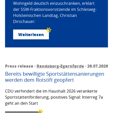
Wohngeld deutlich einzuschränken, erklärt
der SSW-Fraktionsvorsitzende im Schleswig-
Holsteinischen Landtag, Christian
Dirschauer:
Weiterlesen
Press release ·
Rendsborg-Egernførde
· 26.07.2026
Bereits bewilligte Sportstättensanierungen
werden dem Rotstift geopfert
CDU verhindert die im Haushalt 2026 verankerte
Sportstättenförderung, positives Signal: Interreg 7a
geht an den Start