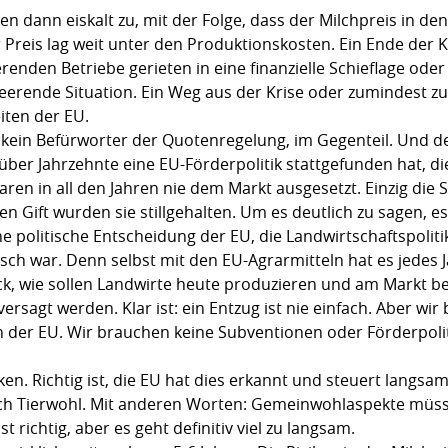
n dann eiskalt zu, mit der Folge, dass der Milchpreis in den
reis lag weit unter den Produktionskosten. Ein Ende der K
renden Betriebe gerieten in eine finanzielle Schieflage od
eerende Situation. Ein Weg aus der Krise oder zumindest zu
iten der EU.
kein Befürworter der Quotenregelung, im Gegenteil. Und de
 über Jahrzehnte eine EU-Förderpolitik stattgefunden hat, d
aren in all den Jahren nie dem Markt ausgesetzt. Einzig di
 Gift wurden sie stillgehalten. Um es deutlich zu sagen, e
ne politische Entscheidung der EU, die Landwirtschaftspoliti
lsch war. Denn selbst mit den EU-Agrarmitteln hat es jedes
k, wie sollen Landwirte heute produzieren und am Markt b
agt werden. Klar ist: ein Entzug ist nie einfach. Aber wir
n der EU. Wir brauchen keine Subventionen oder Förderpoliti
n. Richtig ist, die EU hat dies erkannt und steuert langs
uch Tierwohl. Mit anderen Worten: Gemeinwohlaspekte müss
 richtig, aber es geht definitiv viel zu langsam.