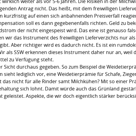
 wirklich weiter als vor 5-6 Jahren. Die Risiken in der Milch
enden Antrag nicht. Das heißt, mit dem freiwilligen Lieferve
 kurzfristig auf einen sich anbahnenden Preisverfall reagi
mpensation soll es dann gegebenenfalls richten. Geld zu be
dstrom der nicht eingespeist wird. Das eine ist genauso fals
hen wir das Instrument des freiwilligen Lieferverzichts nur a
gibt. Aber richtiger wird es dadurch nicht. Es ist ein rumd
ir als SSW erkennen dieses Instrument daher nur an, weil d
ttel zu Verfügung steht.
er Sicht durchaus gegeben. So zum Beispiel die Weidetierp
sieht lediglich vor, eine Weidetierprämie für Schafe, Zieg
ilt das nicht für alle Rinder samt Milchkühen? Mit so einer
eidehaltung sich lohnt. Damit würde auch das Grünland gestä
t geleistet. Aspekte, die wir doch eigentlich stärker berück