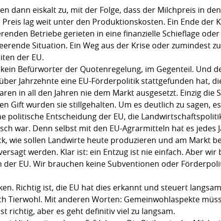
n dann eiskalt zu, mit der Folge, dass der Milchpreis in den
reis lag weit unter den Produktionskosten. Ein Ende der K
renden Betriebe gerieten in eine finanzielle Schieflage od
eerende Situation. Ein Weg aus der Krise oder zumindest zu
iten der EU.
kein Befürworter der Quotenregelung, im Gegenteil. Und de
 über Jahrzehnte eine EU-Förderpolitik stattgefunden hat, d
aren in all den Jahren nie dem Markt ausgesetzt. Einzig di
 Gift wurden sie stillgehalten. Um es deutlich zu sagen, e
ne politische Entscheidung der EU, die Landwirtschaftspoliti
lsch war. Denn selbst mit den EU-Agrarmitteln hat es jedes
k, wie sollen Landwirte heute produzieren und am Markt b
agt werden. Klar ist: ein Entzug ist nie einfach. Aber wir
n der EU. Wir brauchen keine Subventionen oder Förderpoliti
n. Richtig ist, die EU hat dies erkannt und steuert langs
uch Tierwohl. Mit anderen Worten: Gemeinwohlaspekte müss
 richtig, aber es geht definitiv viel zu langsam.