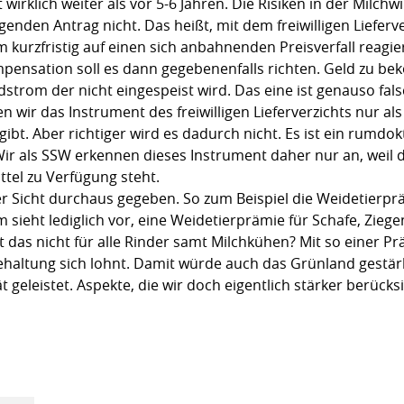
 wirklich weiter als vor 5-6 Jahren. Die Risiken in der Milch
enden Antrag nicht. Das heißt, mit dem freiwilligen Lieferve
 kurzfristig auf einen sich anbahnenden Preisverfall reagi
mpensation soll es dann gegebenenfalls richten. Geld zu be
dstrom der nicht eingespeist wird. Das eine ist genauso fals
hen wir das Instrument des freiwilligen Lieferverzichts nur a
gibt. Aber richtiger wird es dadurch nicht. Es ist ein rumd
ir als SSW erkennen dieses Instrument daher nur an, weil d
ttel zu Verfügung steht.
er Sicht durchaus gegeben. So zum Beispiel die Weidetierp
sieht lediglich vor, eine Weidetierprämie für Schafe, Zieg
ilt das nicht für alle Rinder samt Milchkühen? Mit so einer
eidehaltung sich lohnt. Damit würde auch das Grünland gestä
t geleistet. Aspekte, die wir doch eigentlich stärker berück