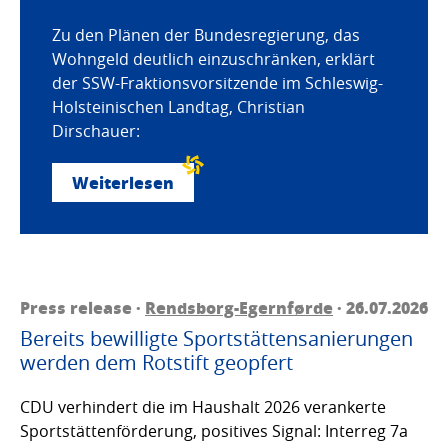
Zu den Plänen der Bundesregierung, das
Wohngeld deutlich einzuschränken, erklärt
der SSW-Fraktionsvorsitzende im Schleswig-
Holsteinischen Landtag, Christian
Dirschauer:
Weiterlesen
Press release ·
Rendsborg-Egernførde
· 26.07.2026
Bereits bewilligte Sportstättensanierungen
werden dem Rotstift geopfert
CDU verhindert die im Haushalt 2026 verankerte
Sportstättenförderung, positives Signal: Interreg 7a