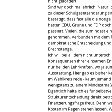
nicht gefördert.
Sind wir doch mal ehrlich: Natür
zu dieser Schulgesetzänderung si
bestätigt, dass fast alle die nötig
hätten CDU, Grüne und FDP doch o
passiert. Vielen, die zumindest e
genommen. Verbunden mit dem Mini
demokratische Entscheidung und ei
Brechstange.
Ich will bei all dem nicht unters
Konsequenzen ihrer einsamen Ent
nur bei den Lehrkräften, wo ja z
Ausstattung. Hier gab es bisher 
im Wahlkreis rede - kaum jemand w
wenigstens zu einem Mindestmaß 
Eigentlich halte ich es für selbs
Strukturentscheidung direkt betrof
Finanzierungsfrage freut. Denn w
Kosten im Regen stehen lassen. Wi