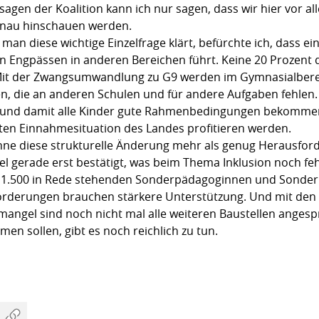
sagen der Koalition kann ich nur sagen, dass wir hier vor a
enau hinschauen werden.
n diese wichtige Einzelfrage klärt, befürchte ich, dass ei
len Engpässen in anderen Bereichen führt. Keine 20 Prozent
it der Zwangsumwandlung zu G9 werden im Gymnasialbere
 die an anderen Schulen und für andere Aufgaben fehlen. F
en und damit alle Kinder gute Rahmenbedingungen bekommen
guten Einnahmesituation des Landes profitieren werden.
 ohne diese strukturelle Änderung mehr als genug Herausfo
 gerade erst bestätigt, was beim Thema Inklusion noch fehl
 den 1.500 in Rede stehenden Sonderpädagoginnen und Sond
rderungen brauchen stärkere Unterstützung. Und mit den 
angel sind noch nicht mal alle weiteren Baustellen angesp
en sollen, gibt es noch reichlich zu tun.