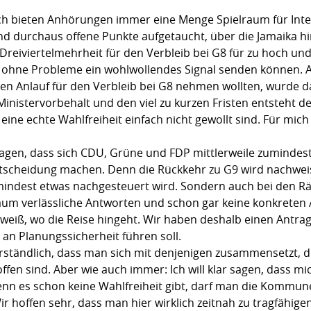
lich bieten Anhörungen immer eine Menge Spielraum für Inte
nd durchaus offene Punkte aufgetaucht, über die Jamaika h
e Dreiviertelmehrheit für den Verbleib bei G8 für zu hoch und
hne Probleme ein wohlwollendes Signal senden können. Abe
inen Anlauf für den Verbleib bei G8 nehmen wollten, wurde 
stervorbehalt und den viel zu kurzen Fristen entsteht der 
ne echte Wahlfreiheit einfach nicht gewollt sind. Für mich i
chlagen, dass sich CDU, Grüne und FDP mittlerweile zumindes
scheidung machen. Denn die Rückkehr zu G9 wird nachweis
umindest etwas nachgesteuert wird. Sondern auch bei den R
kaum verlässliche Antworten und schon gar keine konkreten 
eiß, wo die Reise hingeht. Wir haben deshalb einen Antrag g
an Planungssicherheit führen soll.
tverständlich, dass man sich mit denjenigen zusammensetzt, 
fen sind. Aber wie auch immer: Ich will klar sagen, dass mic
enn es schon keine Wahlfreiheit gibt, darf man die Kommun
r hoffen sehr, dass man hier wirklich zeitnah zu tragfähig