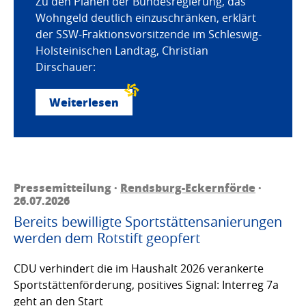
Zu den Plänen der Bundesregierung, das
Wohngeld deutlich einzuschränken, erklärt
der SSW-Fraktionsvorsitzende im Schleswig-
Holsteinischen Landtag, Christian
Dirschauer:
Weiterlesen
Pressemitteilung ·
Rendsburg-Eckernförde
·
26.07.2026
Bereits bewilligte Sportstättensanierungen
werden dem Rotstift geopfert
CDU verhindert die im Haushalt 2026 verankerte
Sportstättenförderung, positives Signal: Interreg 7a
geht an den Start