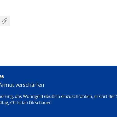
26
Armut verschärfen
erung, das Wohngeld deutlich einzuschränken, erklärt der
tag, Christian Dirschauer: