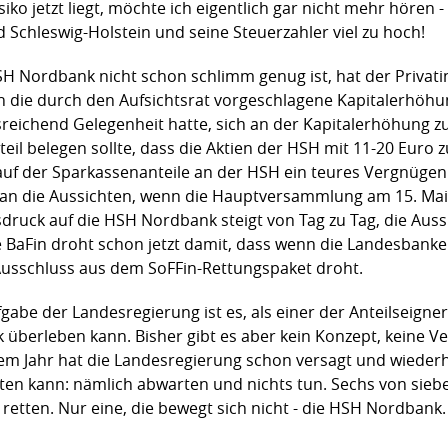
iko jetzt liegt, möchte ich eigentlich gar nicht mehr hören
nd Schleswig-Holstein und seine Steuerzahler viel zu hoch!
Nordbank nicht schon schlimm genug ist, hat der Privatinve
 die durch den Aufsichtsrat vorgeschlagene Kapitalerhöhu
eichend Gelegenheit hatte, sich an der Kapitalerhöhung zu
eil belegen sollte, dass die Aktien der HSH mit 11-20 Euro 
uf der Sparkassenanteile an der HSH ein teures Vergnügen 
an die Aussichten, wenn die Hauptversammlung am 15. Ma
sdruck auf die HSH Nordbank steigt von Tag zu Tag, die Aus
e BaFin droht schon jetzt damit, dass wenn die Landesbanken
Ausschluss aus dem SoFFin-Rettungspaket droht.
abe der Landesregierung ist es, als einer der Anteilseig
 überleben kann. Bisher gibt es aber kein Konzept, keine V
em Jahr hat die Landesregierung schon versagt und wiederh
en kann: nämlich abwarten und nichts tun. Sechs von sieb
tten. Nur eine, die bewegt sich nicht - die HSH Nordbank.