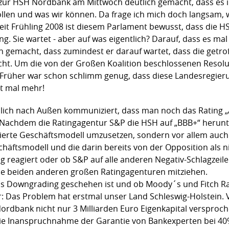
e zur HSH Nordbank am Mittwoch deutlich gemacht, dass es i
ollen und was wir können. Da frage ich mich doch langsam,
Seit Frühling 2008 ist diesem Parlament bewusst, dass die 
g. Sie wartet - aber auf was eigentlich? Darauf, dass es ma
ch gemacht, dass zumindest er darauf wartet, dass die getr
icht. Um die von der Großen Koalition beschlossenen Resol
Früher war schon schlimm genug, dass diese Landesregierung
ht mal mehr!
lich nach Außen kommuniziert, dass man noch das Rating „
. Nachdem die Ratingagentur S&P die HSH auf „BBB+“ herunte
eierte Geschäftsmodell umzusetzen, sondern vor allem auc
häftsmodell und die darin bereits von der Opposition als n
 reagiert oder ob S&P auf alle anderen Negativ-Schlagzeilen
 die beiden anderen großen Ratingagenturen mitziehen.
s Downgrading geschehen ist und ob Moody´s und Fitch Rat
er: Das Problem hat erstmal unser Land Schleswig-Holstei
ordbank nicht nur 3 Milliarden Euro Eigenkapital versproc
die Inanspruchnahme der Garantie von Bankexperten bei 40