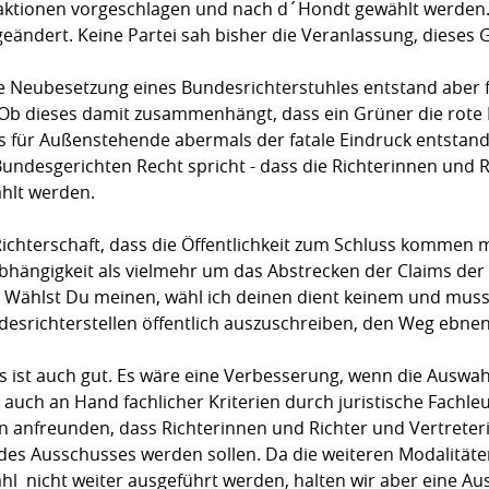
aktionen vorgeschlagen und nach d´Hondt gewählt werden. 
geändert. Keine Partei sah bisher die Veranlassung, dieses 
te Neubesetzung eines Bundesrichterstuhles entstand aber f
b dieses damit zusammenhängt, dass ein Grüner die rote Rob
ass für Außenstehende abermals der fatale Eindruck entstand
undesgerichten Recht spricht - dass die Richterinnen und R
hlt werden.
chterschaft, dass die Öffentlichkeit zum Schluss kommen 
abhängigkeit als vielmehr um das Abstrecken der Claims der 
 Wählst Du meinen, wähl ich deinen dient keinem und mu
desrichterstellen öffentlich auszuschreiben, den Weg ebnen
s ist auch gut. Es wäre eine Verbesserung, wenn die Auswah
n auch an Hand fachlicher Kriterien durch juristische Fachl
 anfreunden, dass Richterinnen und Richter und Vertreter
des Ausschusses werden sollen. Da die weiteren Modalitäten 
 nicht weiter ausgeführt werden, halten wir aber eine A