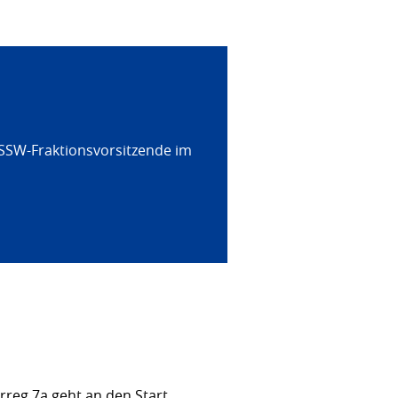
 SSW-Fraktionsvorsitzende im
rreg 7a geht an den Start