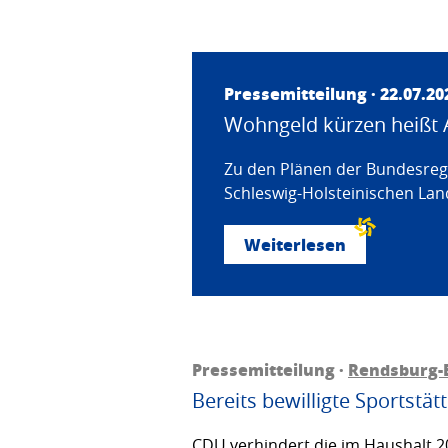
Pressemitteilung · 22.07.20
Wohngeld kürzen heißt 
Zu den Plänen der Bundesregi
Schleswig-Holsteinischen Land
Weiterlesen
Pressemitteilung ·
Rendsburg-
Bereits bewilligte Sportstä
CDU verhindert die im Haushalt 20