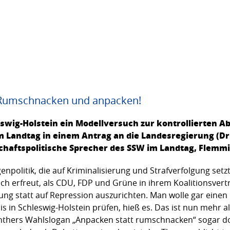
 Rumschnacken und anpacken!
leswig-Holstein ein Modellversuch zur kontrollierten
 Landtag in einem Antrag an die Landesregierung (Drs.
tschaftspolitische Sprecher des SSW im Landtag, Flemm
politik, die auf Kriminalisierung und Strafverfolgung setzt, i
 ich erfreut, als CDU, FDP und Grüne in ihrem Koalitionsvert
rung statt auf Repression auszurichten. Man wolle gar einen
s in Schleswig-Holstein prüfen, hieß es. Das ist nun mehr a
ünthers Wahlslogan „Anpacken statt rumschnacken“ sogar do