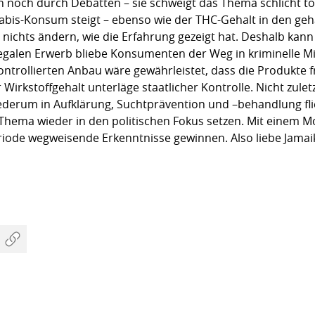
n noch durch Debatten – sie schweigt das Thema schlicht to
bis-Konsum steigt – ebenso wie der THC-Gehalt in den ge
ichts ändern, wie die Erfahrung gezeigt hat. Deshalb kann 
 legalen Erwerb bliebe Konsumenten der Weg in kriminelle M
ontrollierten Anbau wäre gewährleistet, dass die Produkte 
Wirkstoffgehalt unterläge staatlicher Kontrolle. Nicht zuletz
ederum in Aufklärung, Suchtprävention und –behandlung fl
 Thema wieder in den politischen Fokus setzen. Mit einem M
riode wegweisende Erkenntnisse gewinnen. Also liebe Jamai