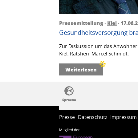
Pressemitteilung ·
Kiel
· 17.06.
Gesundheitsversorgung bra
Zur Diskussion um das Anwohnerp
Kiel, Ratsherr Marcel Schmidt:
Weiterlesen
SSW-Politik von A bis Z
Presse
Datenschutz
Impressum
Mitglied der