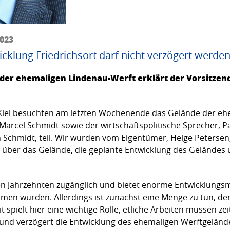
2023
wicklung Friedrichsort darf nicht verzögert werde
der ehemaligen Lindenau-Werft erklärt der Vorsitzend
n Kiel besuchten am letzten Wochenende das Gelände der e
arcel Schmidt sowie der wirtschaftspolitische Sprecher, P
n Schmidt, teil. Wir wurden vom Eigentümer, Helge Peterse
en über das Gelände, die geplante Entwicklung des Gelände
elen Jahrzehnten zugänglich und bietet enorme Entwicklungs
mmen würden. Allerdings ist zunächst eine Menge zu tun, de
t spielt hier eine wichtige Rolle, etliche Arbeiten müssen z
und verzögert die Entwicklung des ehemaligen Werftgelände