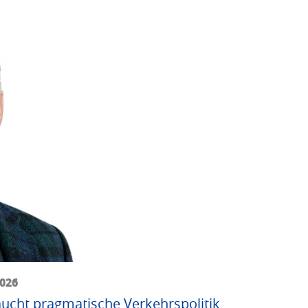
2026
ucht pragmatische Verkehrspolitik