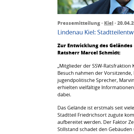
Pressemitteilung ·
Kiel
· 20.04.
Lindenau Kiel: Stadtteilent
Zur Entwicklung des Geländes 
Ratsherr Marcel Schmidt:
„Mitglieder der SSW-Ratsfraktio
Besuch nahmen der Vorsitzende, M
jugendpolitische Sprecher, Marvi
erhielten vielfältige Information
dabei.
Das Gelände ist erstmals seit vi
Stadtteil Friedrichsort zugute ko
aufbereitet werden. Der Faktor Zei
Stillstand schadet den Gebäuden 