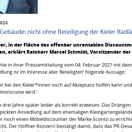
2024
Gebäude: nicht ohne Beteiligung der Kieler Radl
er, in der Fläche des offenbar unrentablen Discount
n, erklärt Ratsherr Marcel Schmidt, Vorsitzender der 
chte in ihrer Pressemitteilung vom 04. Februar 2021 mit de
dlung ist im Interesse aller Beteiligten‘ folgende Aussage:
er bei den Kieler*innen noch auf Akzeptanz hoffen kann und
tionsruine wird.‘
 drei Jahre später leider als korrekt erwiesen. Das Drängen
spickten Ansiedlung auf dem ehemaligen Kleingartengeländ
noch einen Möbeldiscounter der Marke Sconto zu errichten,
nicht. Der Höffner-Konzern bestätigt damit, dass das PR-Des