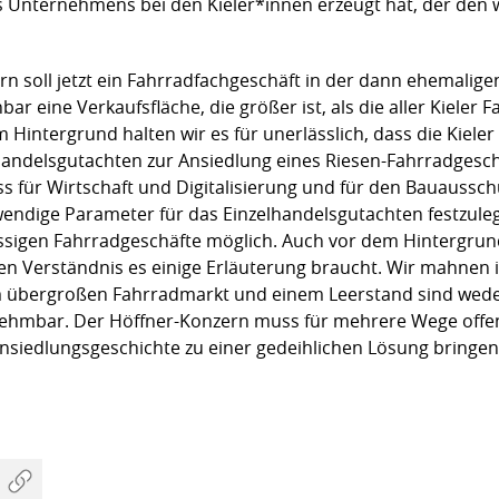
Unternehmens bei den Kieler*innen erzeugt hat, der den wi
n soll jetzt ein Fahrradfachgeschäft in der dann ehemalige
r eine Verkaufsfläche, die größer ist, als die aller Kieler 
tergrund halten wir es für unerlässlich, dass die Kieler 
andelsgutachten zur Ansiedlung eines Riesen-Fahrradgeschäf
s für Wirtschaft und Digitalisierung und für den Bauaussc
twendige Parameter für das Einzelhandelsgutachten festzuleg
ässigen Fahrradgeschäfte möglich. Auch vor dem Hintergrund
sen Verständnis es einige Erläuterung braucht. Wir mahnen i
m übergroßen Fahrradmarkt und einem Leerstand sind weder 
nehmbar. Der Höffner-Konzern muss für mehrere Wege offen
nsiedlungsgeschichte zu einer gedeihlichen Lösung bringen