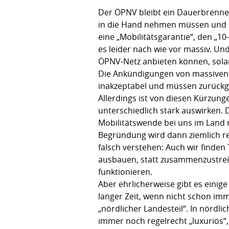
Der ÖPNV bleibt ein Dauerbrennert
in die Hand nehmen müssen und d
eine „Mobilitätsgarantie“, den „1
es leider nach wie vor massiv. Und
ÖPNV-Netz anbieten können, solan
Die Ankündigungen von massiven K
inakzeptabel und müssen zurückg
Allerdings ist von diesen Kürzun
unterschiedlich stark auswirken. 
Mobilitätswende bei uns im Land 
Begründung wird dann ziemlich re
falsch verstehen: Auch wir finde
ausbauen, statt zusammenzustrei
funktionieren.
Aber ehrlicherweise gibt es eini
langer Zeit, wenn nicht schon im
„nördlicher Landesteil“. In nörd
immer noch regelrecht „luxuriös“,