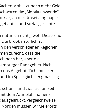
 Sachen Mobilität noch mehr Geld
chwören die „Mobilitätswende“,
ind klar, an der Umsetzung hapert
usgebautes und sozial gerechtes
atürlich richtig weh. Diese sind
Dürbrook natürlich zu.
e in den verschiedenen Regionen
mmen zurecht, dass die
ch noch her, aber die
 Hamburger Randgebiet. Nicht
len das Angebot flächendeckend
 und im Speckgürtel engmaschig
t schon – und zwar schon seit
er mit dem Zaunpfahl namens
t ausgedrückt, vergleichsweise
m Norden müssen wir vielerorts