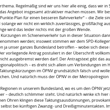
hema. Regelmäßig sind wir uns hier alle einig, dass wir in
as Angebot insgesamt attraktiver machen müssen. Wir bes
0-Punkte-Plan für einen besseren Bahnverkehr“ – die Ziele s
 solange wir nicht ein wirklich zuverlässiges, großflächig a
ge wird das leider nichts mit der großen Wende.
ürzungen im Schienenverkehr tun in dieser Situation dann n
enommen werden; insoweit stimmen wir dem SPD-Kollegen 
gen ja unser ganzes Bundesland betroffen – wobei sich dies
Der vorliegende Antrag postuliert in der Überschrift vollko
nicht ausgebremst werden darf. Der Antragstext gibt das au
gionalpolitisch – es dreht sich allein um Verbindungen im
n Taktungskürzungen im ÖPNV grundsätzlich falsch und wol
chen. Und natürlich muss der ÖPNV in der Metropolregion
ge Regionen in unserem Bundesland, wo es um den ÖPNV jetz
mer – deutlich schlimmer steht. Und natürlich winke ich hi
lichen Ohren klingen diese Taktungsausdünnungen, provokan
 selbst bei künftigen Zwanzig- und Dreißigminutentakten. I