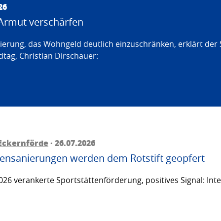
26
Armut verschärfen
erung, das Wohngeld deutlich einzuschränken, erklärt der
tag, Christian Dirschauer:
Eckernförde
· 26.07.2026
ttensanierungen werden dem Rotstift geopfert
26 verankerte Sportstättenförderung, positives Signal: Inte