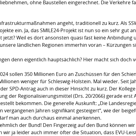
iebnehmen, ohne Baustellen eingerechnet. Die Verkehre fa
rastrukturmaßnahmen angeht, traditionell zu kurz. Als SSW
te ein. Ja, das SMILE24-Projekt ist nun so ein sehr gut an
 jetzt? Weil es dort ansonsten quasi fast keine Anbindung 
n unsere ländlichen Regionen immerhin voran – Kürzungen s
en denn eigentlich hauptsächlich? Hier macht sich doch v
024 sollen 350 Millionen Euro an Zuschüssen für den Schie
 Millionen weniger für Schleswig-Holstein. Mal wieder. Seit
der SPD-Antrag auch in dieser Hinsicht zu kurz. Der Kolleg
ng der Regionalisierungsmittel (Drs. 20/2066) gerade erst
stellt bekommen. Die generelle Auskunft: „Die Landesregie
 vergangenen Jahren signifikant gesteigert“, wie der beige
 darf man auch durchaus einmal anerkennen.
vornehmlich der Bund! Den Fingerzeig auf den Bund können wir
ir ja leider auch immer öfter die Situation, dass EVU-Leis