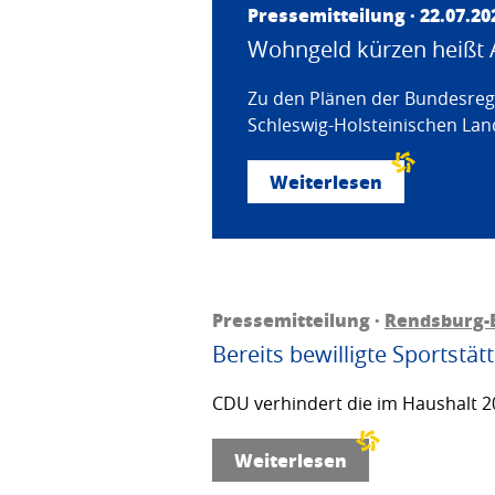
Pressemitteilung · 22.07.20
Wohngeld kürzen heißt 
Zu den Plänen der Bundesregi
Schleswig-Holsteinischen Land
Weiterlesen
Pressemitteilung ·
Rendsburg-
Bereits bewilligte Sportstä
CDU verhindert die im Haushalt 20
Weiterlesen