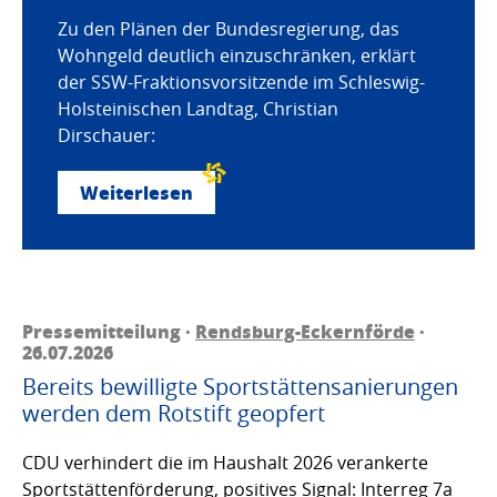
Zu den Plänen der Bundesregierung, das
Wohngeld deutlich einzuschränken, erklärt
der SSW-Fraktionsvorsitzende im Schleswig-
Holsteinischen Landtag, Christian
Dirschauer:
Weiterlesen
Pressemitteilung ·
Rendsburg-Eckernförde
·
26.07.2026
Bereits bewilligte Sportstättensanierungen
werden dem Rotstift geopfert
CDU verhindert die im Haushalt 2026 verankerte
Sportstättenförderung, positives Signal: Interreg 7a