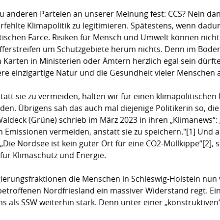
u anderen Parteien an unserer Meinung fest: CCS? Nein dank
erfehlte Klimapolitik zu legitimieren. Spätestens, wenn da
antischen Farce. Risiken für Mensch und Umwelt können nich
ferstreifen um Schutzgebiete herum nichts. Denn im Boden
Karten in Ministerien oder Ämtern herzlich egal sein dürften
e einzigartige Natur und die Gesundheit vieler Menschen a
tatt sie zu vermeiden, halten wir für einen klimapolitischen
den. Übrigens sah das auch mal diejenige Politikerin so, d
Waldeck (Grüne) schrieb im März 2023 in ihren „Klimanews“: 
Emissionen vermeiden, anstatt sie zu speichern."[1] Und a
„Die Nordsee ist kein guter Ort für eine CO2-Müllkippe“[2],
ür Klimaschutz und Energie.
gierungsfraktionen die Menschen in Schleswig-Holstein nun
betroffenen Nordfriesland ein massiver Widerstand regt. Ein
s als SSW weiterhin stark. Denn unter einer „konstruktiven“