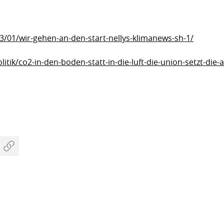
03/01/wir-gehen-an-den-start-nellys-klimanews-sh-1/
olitik/co2-in-den-boden-statt-in-die-luft-die-union-setzt-di