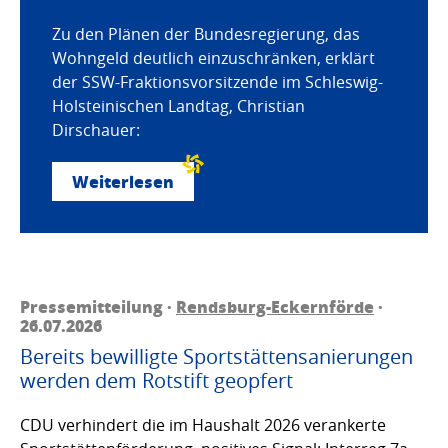
Zu den Plänen der Bundesregierung, das
Wohngeld deutlich einzuschränken, erklärt
der SSW-Fraktionsvorsitzende im Schleswig-
Holsteinischen Landtag, Christian
Dirschauer:
Weiterlesen
Pressemitteilung ·
Rendsburg-Eckernförde
·
26.07.2026
Bereits bewilligte Sportstättensanierungen
werden dem Rotstift geopfert
CDU verhindert die im Haushalt 2026 verankerte