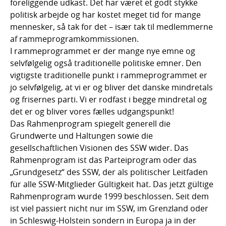
foreliggende udkast. Det har været et godt stykke
politisk arbejde og har kostet meget tid for mange
mennesker, så tak for det – især tak til medlemmerne
af rammeprogramkommissionen.
I rammeprogrammet er der mange nye emne og
selvfølgelig også traditionelle politiske emner. Den
vigtigste traditionelle punkt i rammeprogrammet er
jo selvfølgelig, at vi er og bliver det danske mindretals
og frisernes parti. Vi er rodfast i begge mindretal og
det er og bliver vores fælles udgangspunkt!
Das Rahmenprogram spiegelt generell die
Grundwerte und Haltungen sowie die
gesellschaftlichen Visionen des SSW wider. Das
Rahmenprogram ist das Parteiprogram oder das
„Grundgesetz“ des SSW, der als politischer Leitfaden
für alle SSW-Mitglieder Gültigkeit hat. Das jetzt gültige
Rahmenprogram wurde 1999 beschlossen. Seit dem
ist viel passiert nicht nur im SSW, im Grenzland oder
in Schleswig-Holstein sondern in Europa ja in der