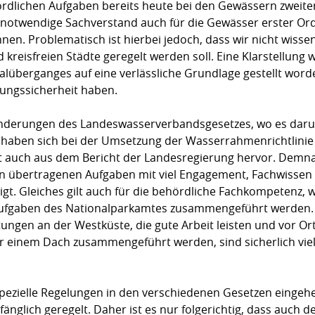
rdlichen Aufgaben bereits heute bei den Gewässern zweiter 
 notwendige Sachverstand auch für die Gewässer erster Or
nnen. Problematisch ist hierbei jedoch, dass wir nicht wisse
d kreisfreien Städte geregelt werden soll. Eine Klarstellung
alüberganges auf eine verlässliche Grundlage gestellt wor
nungssicherheit haben.
Änderungen des Landeswasserverbandsgesetzes, wo es daru
haben sich bei der Umsetzung der Wasserrahmenrichtlinie 
t auch aus dem Bericht der Landesregierung hervor. Demn
en übertragenen Aufgaben mit viel Engagement, Fachwisse
gt. Gleiches gilt auch für die behördliche Fachkompetenz,
ufgaben des Nationalparkamtes zusammengeführt werden. 
ungen an der Westküste, die gute Arbeit leisten und vor Or
einem Dach zusammengeführt werden, sind sicherlich viele
spezielle Regelungen in den verschiedenen Gesetzen eingeh
änglich geregelt. Daher ist es nur folgerichtig, dass auch d