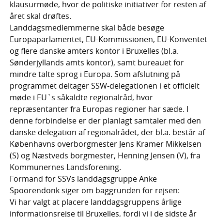
klausurmøde, hvor de politiske initiativer for resten af
året skal drøftes.
Landdagsmedlemmerne skal både besøge
Europaparlamentet, EU-Kommissionen, EU-Konventet
og flere danske amters kontor i Bruxelles (bl.a.
Sønderjyllands amts kontor), samt bureauet for
mindre talte sprog i Europa. Som afslutning på
programmet deltager SSW-delegationen i et officielt
møde i EU`s såkaldte regionalråd, hvor
repræsentanter fra Europas regioner har sæde. I
denne forbindelse er der planlagt samtaler med den
danske delegation af regionalrådet, der bl.a. består af
Københavns overborgmester Jens Kramer Mikkelsen
(S) og Næstveds borgmester, Henning Jensen (V), fra
Kommunernes Landsforening.
Formand for SSVs landdagsgruppe Anke
Spoorendonk siger om baggrunden for rejsen:
Vi har valgt at placere landdagsgruppens årlige
informationsrejse til Bruxelles, fordi vi i de sidste år