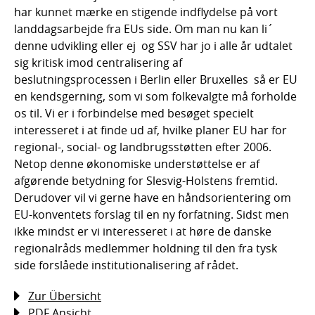
har kunnet mærke en stigende indflydelse på vort
landdagsarbejde fra EUs side. Om man nu kan li´
denne udvikling eller ej  og SSV har jo i alle år udtalet
sig kritisk imod centralisering af
beslutningsprocessen i Berlin eller Bruxelles  så er EU
en kendsgerning, som vi som folkevalgte må forholde
os til. Vi er i forbindelse med besøget specielt
interesseret i at finde ud af, hvilke planer EU har for
regional-, social- og landbrugsstøtten efter 2006.
Netop denne økonomiske understøttelse er af
afgørende betydning for Slesvig-Holstens fremtid.
Derudover vil vi gerne have en håndsorientering om
EU-konventets forslag til en ny forfatning. Sidst men
ikke mindst er vi interesseret i at høre de danske
regionalråds medlemmer holdning til den fra tysk
side forslåede institutionalisering af rådet.
Zur Übersicht
PDF Ansicht