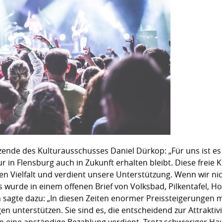
de des Kulturausschusses Daniel Dürkop: „Für uns ist es wi
ur in Flensburg auch in Zukunft erhalten bleibt. Diese freie K
llen Vielfalt und verdient unsere Unterstützung. Wenn wir n
as wurde in einem offenen Brief von Volksbad, Pilkentafel, H
agte dazu: „In diesen Zeiten enormer Preissteigerungen mü
en unterstützen. Sie sind es, die entscheidend zur Attrakti
 eine anständige Bezahlung verdient. Trotz schwieriger Hau