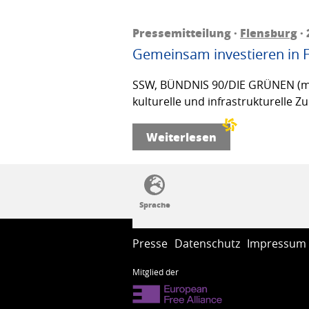
Pressemitteilung ·
Flensburg
· 
Gemeinsam investieren in 
SSW, BÜNDNIS 90/DIE GRÜNEN (mit V
kulturelle und infrastrukturelle 
Weiterlesen
SSW-Politik von A bis Z
Presse
Datenschutz
Impressum
Mitglied der