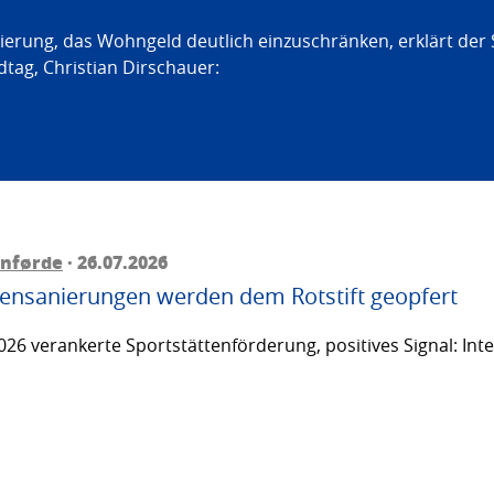
erung, das Wohngeld deutlich einzuschränken, erklärt der
tag, Christian Dirschauer:
rnførde
· 26.07.2026
ttensanierungen werden dem Rotstift geopfert
26 verankerte Sportstättenförderung, positives Signal: Inte