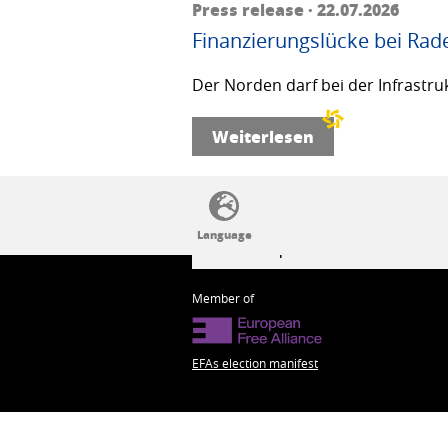
Press release · 22.07.2026
Finanzierungslücke bei Rad
Der Norden darf bei der Infrastru
Weiterlesen
SSW politics from A to Z
Member of
EFAs election manifest