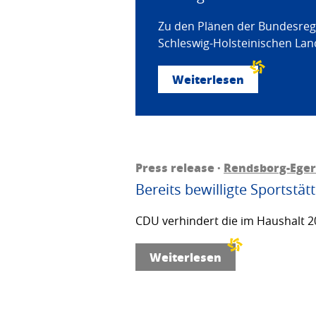
Zu den Plänen der Bundesregi
Schleswig-Holsteinischen Land
Weiterlesen
Press release ·
Rendsborg-Ege
Bereits bewilligte Sportstä
CDU verhindert die im Haushalt 20
Weiterlesen