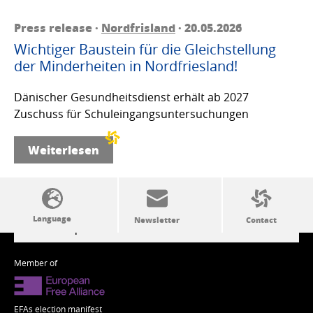
Press release ·
Nordfrisland
· 20.05.2026
Wichtiger Baustein für die Gleichstellung
der Minderheiten in Nordfriesland!
Dänischer Gesundheitsdienst erhält ab 2027
Zuschuss für Schuleingangsuntersuchungen
Weiterlesen
SSW politics from A to Z
Member of
EFAs election manifest