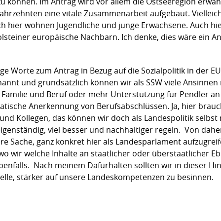
u können. Im Antrag wird vor allem die Ostseeregion erwähn
 Jahrzehnten eine vitale Zusammenarbeit aufgebaut. Viellei
h hier wohnen Jugendliche und junge Erwachsene. Auch hie
lsteiner europäische Nachbarn. Ich denke, dies wäre ein An
e Worte zum Antrag in Bezug auf die Sozialpolitik in der E
enannt und grundsätzlich können wir als SSW viele Ansinnen
n Familie und Beruf oder mehr Unterstützung für Pendler a
tische Anerkennung von Berufsabschlüssen. Ja, hier brauc
und Kollegen, das können wir doch als Landespolitik selbst 
eigenständig, viel besser und nachhaltiger regeln. Von dahe
re Sache, ganz konkret hier als Landesparlament aufzugreife
 wir welche Inhalte an staatlicher oder überstaatlicher Eb
enfalls. Nach meinem Dafürhalten sollten wir in dieser Hin
elle, stärker auf unsere Landeskompetenzen zu besinnen.