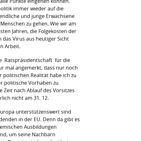
f alle Punkte eingehen können.
olitik immer wieder auf die
gendliche und junge Erwachsene
re Menschen zu gehen. Wie wir am
ten Jahren, die Folgekosten der
das Virus aus heutiger Sicht
n Arbeit.
e Ratspräsidentschaft für die
 nur mal angemerkt, dass nur noch
politischen Realität habe ich zu
r politische Vorhaben zu
e Zeit nach Ablauf des Vorsitzes
rlich nicht am 31. 12.
n Europa unterstützenswert sind
denden in der EU. Denn da gibt es
demischen Ausbildungen
dend, um seine Nachbarn