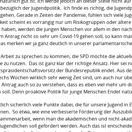
natürlich gut ist. Ich werde jedoch an dieser Stelle nicht au
üglich der Jugendpolitik. Ich finde es richtig, die Jugendp
ehen. Gerade in Zeiten der Pandemie, fühlen sich viele Ju
chkeit scheint es vorrangig nur um Risikogruppen oder älte
 haben, werden die jungen Menschen vor allem in den nächs
 Antrag nicht so sehr um Covid-19 gehen soll, so kann man 
as merken wir ja ganz deutlich in unserer parlamentarische
Arbeit zu sprechen zu kommen, die SPD möchte die aktuell
zu nutzen. Das ist ganz klar der richtige Ansatz. Hier sei
spräsidentschaftsvorsitz der Bundesrepublik endet. Aus der 
hs Wochen wirklich sehr wenig Zeit sind, um auch nur übe
er Antrag auch so zu verstehen, dass es eben viel mehr um di
soll. Denn proaktive Politik für junge Menschen Endet natü
lich sicherlich viele Punkte dabei, die für unsere Jugend i
nnen. So etwa, wie eine verbesserte Förderung der Auszubil
sammenarbeit, wenn man die akademischen und nicht-aka
n Jugendlichen soll gefördert werden. Auch das ist entschei