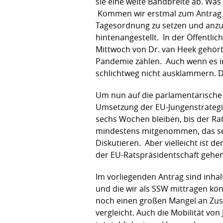
sie eine weite Bandbreite ab. Was 
Kommen wir erstmal zum Antrag bez
Tagesordnung zu setzen und anzug
hintenangestellt. In der Öffentli
Mittwoch von Dr. van Heek gehört
Pandemie zahlen. Auch wenn es im
schlichtweg nicht ausklammern. D
Um nun auf die parlamentarische 
Umsetzung der EU-Jungenstrategie 
sechs Wochen bleiben, bis der Rat
mindestens mitgenommen, das sec
Diskutieren. Aber vielleicht ist d
der EU-Ratspräsidentschaft gehen 
Im vorliegenden Antrag sind inhalt
und die wir als SSW mittragen kö
noch einen großen Mangel an Zu
vergleicht. Auch die Mobilität vo