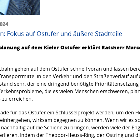
2024
n: Fokus auf Ostufer und äußere Stadtteile
planung auf dem Kieler Ostufer erklärt Ratsherr Marce
dtbahn gehen auf dem Ostufer schnell voran und lassen bereit
Transportmittel in den Verkehr und den Straßenverlauf auf 
and sehr, der eine dringend benötigte Prioritätensetzung 
Verkehrsprobleme, die es vielen Menschen erschweren, planb
 zu erreichen.
de für das Ostufer ein Schlüsselprojekt werden, um den H
e einhergehen, wirksam begegnen zu können. Wenn wir es sch
nachhaltig auf die Schiene zu bringen, werden viele der En
erlieren. Indem der Theodor-Heuss-Ring, der Ostring und di