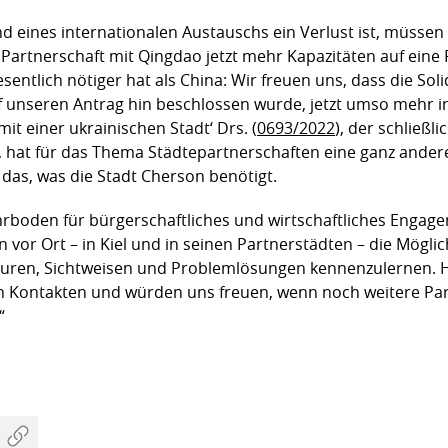
eines internationalen Austauschs ein Verlust ist, müssen 
Partnerschaft mit Qingdao jetzt mehr Kapazitäten auf eine 
ntlich nötiger hat als China: Wir freuen uns, dass die Soli
f unseren Antrag hin beschlossen wurde, jetzt umso mehr 
mit einer ukrainischen Stadt‘ Drs. (
0693/2022
), der schließl
, hat für das Thema Städtepartnerschaften eine ganz andere 
das, was die Stadt Cherson benötigt.
hrboden für bürgerschaftliches und wirtschaftliches Engage
r Ort – in Kiel und in seinen Partnerstädten – die Möglich
turen, Sichtweisen und Problemlösungen kennenzulernen. Hi
len Kontakten und würden uns freuen, wenn noch weitere P
“