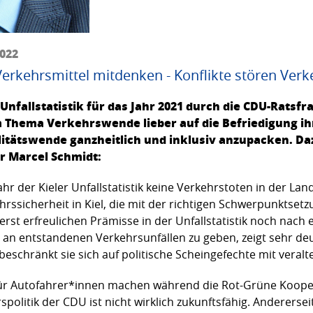
2022
 Verkehrsmittel mitdenken - Konflikte stören Ve
nfallstatistik für das Jahr 2021 durch die CDU-Ratsfra
 Thema Verkehrswende lieber auf die Befriedigung ihr
litätswende ganzheitlich und inklusiv anzupacken. Daz
r Marcel Schmidt:
ahr der Kieler Unfallstatistik keine Verkehrstoten in der La
ehrssicherheit in Kiel, die mit der richtigen Schwerpunktsetzu
erst erfreulichen Prämisse in der Unfallstatistik noch nach
an entstandenen Verkehrsunfällen zu geben, zeigt sehr deut
 beschränkt sie sich auf politische Scheingefechte mit vera
r für Autofahrer*innen machen während die Rot-Grüne Kooper
politik der CDU ist nicht wirklich zukunftsfähig. Anderer