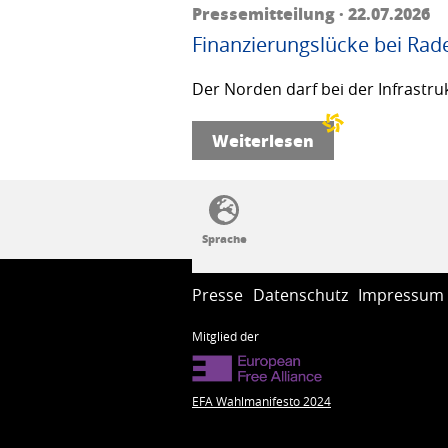
Pressemitteilung · 22.07.2026
Finanzierungslücke bei Rad
Der Norden darf bei der Infrastru
Weiterlesen
SSW-Politik von A bis Z
Presse
Datenschutz
Impressum
Mitglied der
EFA Wahlmanifesto 2024