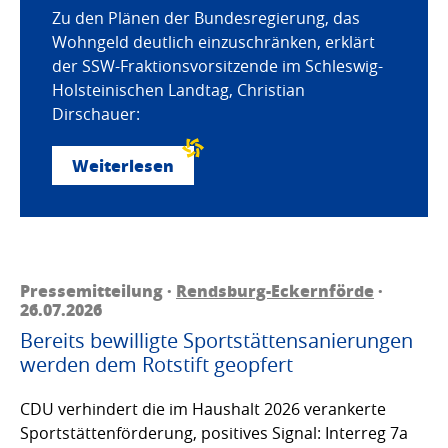
Zu den Plänen der Bundesregierung, das
Wohngeld deutlich einzuschränken, erklärt
der SSW-Fraktionsvorsitzende im Schleswig-
Holsteinischen Landtag, Christian
Dirschauer:
Weiterlesen
Pressemitteilung ·
Rendsburg-Eckernförde
·
26.07.2026
Bereits bewilligte Sportstättensanierungen
werden dem Rotstift geopfert
CDU verhindert die im Haushalt 2026 verankerte
Sportstättenförderung, positives Signal: Interreg 7a