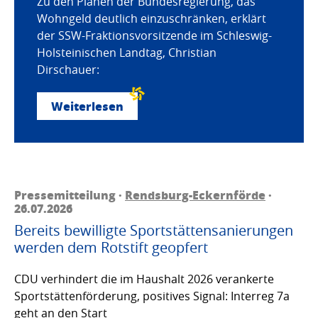
Zu den Plänen der Bundesregierung, das
Wohngeld deutlich einzuschränken, erklärt
der SSW-Fraktionsvorsitzende im Schleswig-
Holsteinischen Landtag, Christian
Dirschauer:
Weiterlesen
Pressemitteilung ·
Rendsburg-Eckernförde
·
26.07.2026
Bereits bewilligte Sportstättensanierungen
werden dem Rotstift geopfert
CDU verhindert die im Haushalt 2026 verankerte
Sportstättenförderung, positives Signal: Interreg 7a
geht an den Start