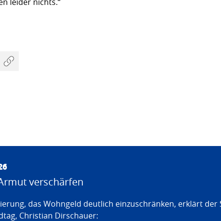
n leider nichts.“
26
Armut verschärfen
erung, das Wohngeld deutlich einzuschränken, erklärt der
tag, Christian Dirschauer: