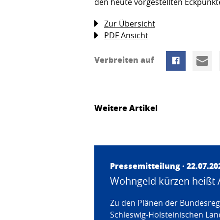
den heute vorgestellten Eckpunkte
Zur Übersicht
PDF Ansicht
Verbreiten auf
Weitere Artikel
Pressemitteilung · 22.07.20
Wohngeld kürzen heißt 
Zu den Plänen der Bundesregi
Schleswig-Holsteinischen Land