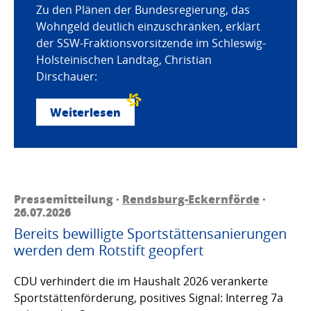
Zu den Plänen der Bundesregierung, das
Wohngeld deutlich einzuschränken, erklärt
der SSW-Fraktionsvorsitzende im Schleswig-
Holsteinischen Landtag, Christian
Dirschauer:
Weiterlesen
Pressemitteilung ·
Rendsburg-Eckernförde
·
26.07.2026
Bereits bewilligte Sportstättensanierungen
werden dem Rotstift geopfert
CDU verhindert die im Haushalt 2026 verankerte
Sportstättenförderung, positives Signal: Interreg 7a