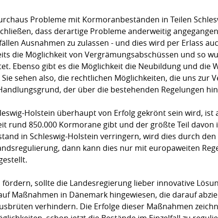
s durchaus Probleme mit Kormoranbeständen in Teilen Schlesw
rschließen, dass derartige Probleme anderweitig angegange
lfällen Ausnahmen zu zulassen - und dies wird per Erlass auc
its die Möglichkeit von Vergrämungsabschüssen und so wur
tet. Ebenso gibt es die Möglichkeit die Neubildung und die
ie sehen also, die rechtlichen Möglichkeiten, die uns zur 
 Handlungsgrund, der über die bestehenden Regelungen hi
hleswig-Holstein überhaupt von Erfolg gekrönt sein wird, ist 
t rund 850.000 Kormorane gibt und der größte Teil davon 
estand in Schleswig-Holstein verringern, wird dies durch d
estandsregulierung, dann kann dies nur mit europaweiten Re
gestellt.
zu fördern, sollte die Landesregierung lieber innovative Lös
uf Maßnahmen in Dänemark hingewiesen, die darauf abzie
usbrüten verhindern. Die Erfolge dieser Maßnahmen zeichn
ichkeiten, schon jetzt die Bestände im Einzelfall zu reguli