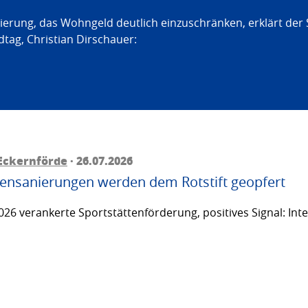
erung, das Wohngeld deutlich einzuschränken, erklärt der
tag, Christian Dirschauer:
Eckernförde
· 26.07.2026
ttensanierungen werden dem Rotstift geopfert
26 verankerte Sportstättenförderung, positives Signal: Inte