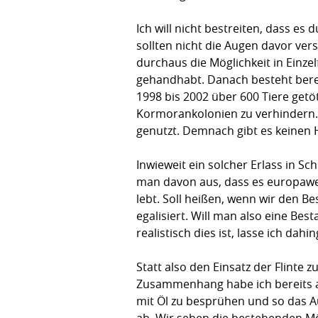
Ich will nicht bestreiten, dass e
sollten nicht die Augen davor ve
durchaus die Möglichkeit in Einze
gehandhabt. Danach besteht bere
1998 bis 2002 über 600 Tiere getö
Kormorankolonien zu verhindern. S
genutzt. Demnach gibt es keinen
Inwieweit ein solcher Erlass in Sc
man davon aus, dass es europawei
lebt. Soll heißen, wenn wir den B
egalisiert. Will man also eine B
realistisch dies ist, lasse ich dahin
Statt also den Einsatz der Flinte 
Zusammenhang habe ich bereits a
mit Öl zu besprühen und so das A
ab. Wir sehen die bestehenden Mögl