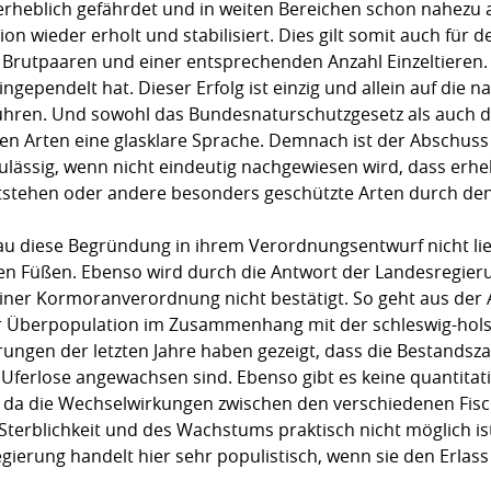
eblich gefährdet und in weiten Bereichen schon nahezu au
n wieder erholt und stabilisiert. Dies gilt somit auch für d
 Brutpaaren und einer entsprechenden Anzahl Einzeltieren. D
ingependelt hat. Dieser Erfolg ist einzig und allein auf die 
hren. Und sowohl das Bundesnaturschutzgesetz als auch di
n Arten eine glasklare Sprache. Demnach ist der Abschus
ässig, wenn nicht eindeutig nachgewiesen wird, dass erhebl
stehen oder andere besonders geschützte Arten durch de
u diese Begründung in ihrem Verordnungsentwurf nicht lief
 Füßen. Ebenso wird durch die Antwort der Landesregieru
einer Kormoranverordnung nicht bestätigt. So geht aus der 
ner Überpopulation im Zusammenhang mit der schleswig-ho
ungen der letzten Jahre haben gezeigt, dass die Bestandsz
Uferlose angewachsen sind. Ebenso gibt es keine quantita
 da die Wechselwirkungen zwischen den verschiedenen Fisc
 Sterblichkeit und des Wachstums praktisch nicht möglich is
gierung handelt hier sehr populistisch, wenn sie den Erla