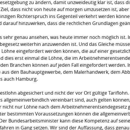
setzgebung zu ändern, damit unzweideutig klar ist, dass d
n Ziel, dass nicht von heute auf morgen umzusetzen ist, aber e
inzigen Richterspruch ins Gegenteil verkehrt werden können
nd darauf hinzuwirken, dass die rechtlichen Grundlagen geä
 uns sehr genau ansehen, was heute immer noch möglich ist.
abegesetz weiterhin anzuwenden ist. Und das Gleiche müssen
 Löhne eingefordert werden können, die auf einer gesetzli
nd dies erst einmal die Löhne, die im Arbeitnehmerentsende
den Branchen können auf jeden Fall eingefordert werden. In
hne aus den Bauhauptgewerbe, dem Malerhandwerk, dem A
es auch Hamburg.
stlohn abgesichert und nicht der vor Ort gültige Tariflohn.
ls allgemeinverbindlich vereinbart sind, auch gelten können, 
er nicht nur Löhne nach dem Arbeitnehmerentsendegesetz 
er bestimmten Voraussetzungen können die allgemeinverb
Der Bundesarbeitsminister kann diese Kompetenz auf sein
ahren in Gang setzen. Wir sind der Auffassung, dass genau