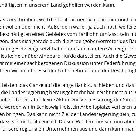
häftigten in unserem Land geholfen werden kann.
 vorschreiben, weil die Tarifpartner sich ja immer noch ei
n wollen oder nicht. Außerdem wären ja auch noch weitere K
 Beschäftigten eines Gebietes vom Tariflohn umfasst sein m
en, dass sich gerade auch die Arbeitgebervertreter des B
riftreuegesetz eingesetzt haben und auch andere Arbeitgebe
 dies keine unüberwindbare Hürde darstellen. Auch die Gew
wir mit einer sachbezogenen Diskussion unter Federführung
lten wir im Interesse der Unternehmen und der Beschäftig
t leisten, das Ganze auf die lange Bank zu schieben und das
ie Landesregierung herausgebracht hat, reicht nicht aus, we
n auf ein Urteil, aber keine Aktion zur Verbesserung der Sit
t, werden wir in Schleswig-Holstein Arbeitsplätze verliere
n bringen. Das kann nicht Ziel der Landesregierung sein, z
ss sie für Tariftreue ist. Diesen Worten müssen nun aber 
r unsere regionalen Unternehmen aus und dann kann man di