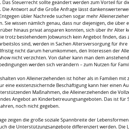
. Das Steuerrecht sollte geändert werden zum Vorteil für di
ze. Die Antwort auf die Große Anfrage lässt dankenswerterw
. Entgegen übler Nachrede suchen sogar mehr Alleinerziehe
n. Sie wissen nämlich genau, dass nur diejenigen, die über 
rüber hinaus privat ansparen konnten, sich über ihr Alte
 die trotz bestehendem Jobwunsch kein Angebot finden, das 
beitslos sind, werden in Sachen Altersversorgung für ihre
ttelfristig nicht darum herumkommen, den Interessen der Al
whow nicht verzichten. Von daher kann man dem anstehend
sbedingungen werden sich verändern – zum Nutzen für Famili
halten von Alleinerziehenden ist höher als in Familien mit z
Nur eine existenzsichernde Beschäftigung kann hier einen A
terstützenden Maßnahmen, die Alleinerziehenden die Vollzei
kendes Angebot an Kinderbetreuungsangeboten. Das ist für S
 Jahren, noch nicht gegeben.
age zeigen die große soziale Spannbreite der Lebensformen 
auch die Unterstützungsangebote differenziert werden. Die 