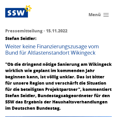
Menü
Pressemitteilung · 15.11.2022
Stefan Seidler:
Weiter keine Finanzierungszusage vom
Bund für Altlastenstandort Wikingeck
"Ob die dringend nötige Sanierung am Wikingeck
wirklich wie geplant im kommenden Jahr
beginnen kann, ist völlig unklar. Das ist bitter
für unsere Region und verschärft die Situation
für die beteiligten Projektpartner", kommentiert
Stefan Seidler, Bundestagsabgeordneter für den
SSW das Ergebnis der Haushaltsverhandlungen
im Deutschen Bundestag.