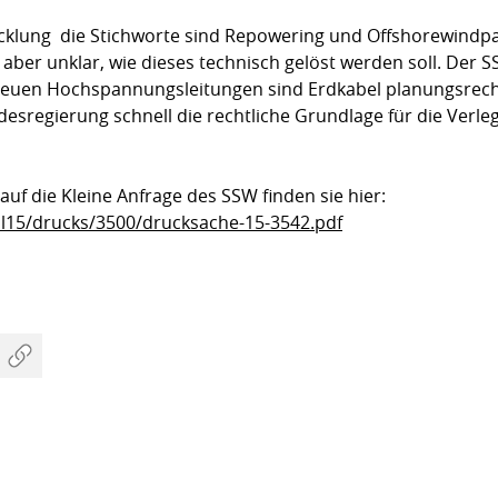
klung  die Stichworte sind Repowering und Offshore­windpark
aber unklar, wie dieses technisch gelöst werden soll. Der S
 neuen Hochspannungsleitungen sind Erdkabel pla­nungs­rech
es­regierung schnell die rechtliche Grundlage für die Verleg
uf die Kleine Anfrage des SSW finden sie hier:
hl15/drucks/3500/drucksache-15-3542.pdf