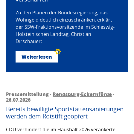
Zu den Plänen der Bundesregierung, das
Wohngeld deutlich einzuschränken, erklärt
der SSW-Fraktionsvorsitzende im Schleswig-
Holsteinischen Landtag, Christian
Dirschauer:
Weiterlesen
Pressemitteilung ·
Rendsburg-Eckernförde
·
26.07.2026
Bereits bewilligte Sportstättensanierungen
werden dem Rotstift geopfert
CDU verhindert die im Haushalt 2026 verankerte