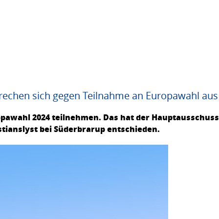
rechen sich gegen Teilnahme an Europawahl aus
opawahl 2024 teilnehmen. Das hat der Hauptausschuss 
stianslyst bei Süderbrarup entschieden.