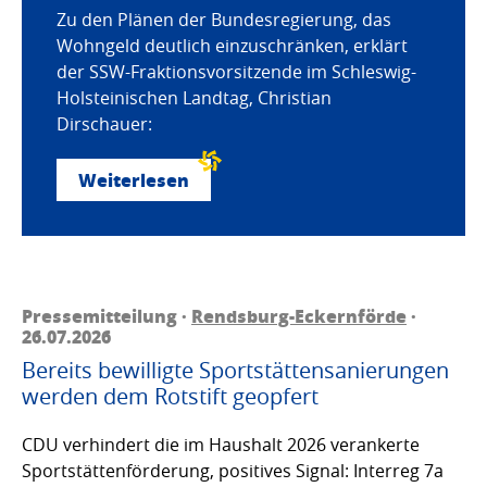
Zu den Plänen der Bundesregierung, das
Wohngeld deutlich einzuschränken, erklärt
der SSW-Fraktionsvorsitzende im Schleswig-
Holsteinischen Landtag, Christian
Dirschauer:
Weiterlesen
Pressemitteilung ·
Rendsburg-Eckernförde
·
26.07.2026
Bereits bewilligte Sportstättensanierungen
werden dem Rotstift geopfert
CDU verhindert die im Haushalt 2026 verankerte
Sportstättenförderung, positives Signal: Interreg 7a