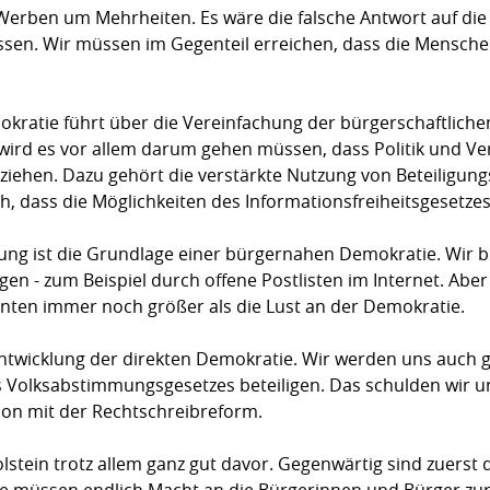
rben um Mehr­heiten. Es wäre die falsche Antwort auf die z
sen. Wir müssen im Ge­gen­­teil erreichen, dass die Mensc
atie führt über die Vereinfachung der bürgerschaftlichen In
 wird es vor allem darum gehen müssen, dass Politik und Ve
iehen. Dazu ge­hört die verstärkte Nutzung von Beteiligung
dass die Mög­lichkeiten des Infor­ma­­ti­ons­freiheits­geset­ze
ung ist die Grundlage einer bürger­na­hen Demokratie. Wir
en - zum Beispiel durch offe­ne Post­listen im Internet. Aber
nten immer noch größer als die Lust an der Demokratie.
ntwicklung der direkten Demokratie. Wir werden uns auch g
Volksabstimmungsgesetzes betei­ligen. Das schulden wir un
ion mit der Recht­schreibreform.
lstein trotz allem ganz gut davor. Gegen­wärtig sind zuerst d
Sie müssen end­lich Macht an die Bürgerinnen und Bürger zu