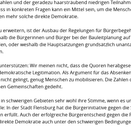
Wah­­­len und der gerade­zu haar­sträuben­d niedrigen Teilnahm
­fluss in konkreten Fragen kann ein Mittel sein, um die Mens
en mehr solche direkte Demokratie.
u erweitern, ist der Ausbau der Regelungen für Bürger­be­ge
eshalb die Bürgerinnen und Bürger bei der Bauleitplanung a
den, oder weshalb die Hauptsatzungen grundsätzlich unanta
n.
 unterstützen: Wir meinen nicht, dass die Quoren herabgese
e demokratische Legitimation. Als Argu­ment für das Absenk
 nicht ge­lingt, genug Menschen zu mobilisieren. Die Zahlen 
i­nen Gemeinschaften gedeiht.
in schwie­­­­rigen Gebieten sehr wohl ihre Stimme, wenn es 
le: In der Stadt Flensburg hat die Bürger­initia­tive gegen d
rfüllt. Auch der erfolg­reiche Bürger­ent­scheid gegen die Pr
irek­te Demokratie auch unter den schwierigen Bedin­gungen