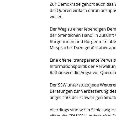
Zur Demokratie gehört auch das We
die Quoren einfach daran anzupas
wollen.
Der Weg zu einer lebendigen Demokr
der öffentlichen Hand. In Zukunft
Bürgerinnen und Bürger miteinbez
Mit­sprache. Dazu gehört aber auch, 
Eine offene, transparente Verwalt
Informationspolitik der Verwal­tung
Rathäusern die Angst vor Querula
Der SSW unterstützt jede Weitere
Beratungen zur Verbesserung des 
angesichts der schwierigen Situat
Allerdings sind wir in Schleswig-Ho
allem die CDU/CSU  aufgerufen: 