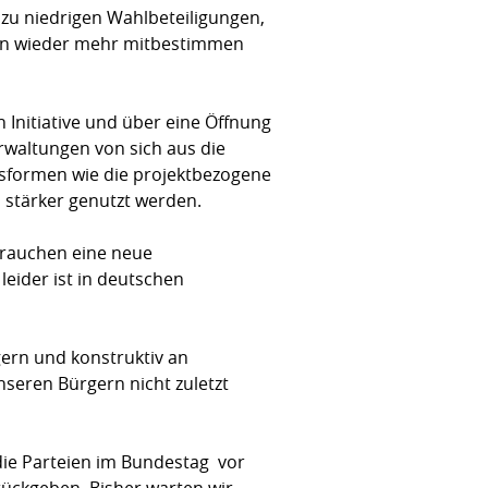
u niedrigen Wahl­betei­ligungen,
hen wieder mehr mit­bestimmen
i­­tia­­tive und über eine Öffnung
rwaltungen von sich aus die
sformen wie die projektbezo­gene
s stär­ker genutzt wer­den.
 brauchen eine neue
 leider ist in deutschen
ern und konstruktiv an
seren Bürgern nicht zuletzt
ie Parteien im Bun­des­tag  vor
rückgeben. Bisher warten wir