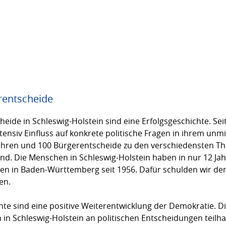
rentscheide
de in Schleswig-Holstein sind eine Erfolgs­geschich­te. Sei
nsiv Einfluss auf konkrete poli­ti­sche Fragen in ihrem un
ren und 100 Bür­ger­entscheide zu den verschie­den­­­sten 
. Die Menschen in Schleswig-Hol­stein haben in nur 12 Jahr
schen in Baden-Württemberg seit 1956. Dafür schulden wir de
en.
hte sind eine positive Weiterentwicklung der Demokratie. Di
 in Schleswig-Holstein an politi­schen Ent­schei­dun­gen teil