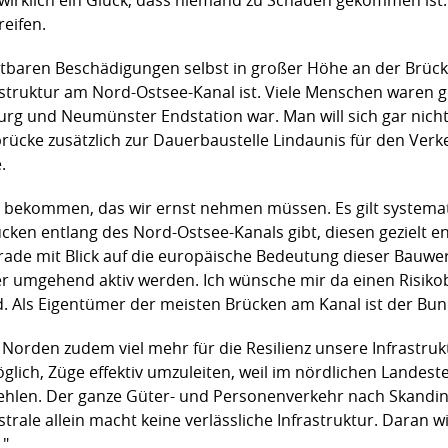
eifen.
htbaren Beschädigungen selbst in großer Höhe an der Brücke
struktur am Nord-Ostsee-Kanal ist. Viele Menschen waren 
burg und Neumünster Endstation war. Man will sich gar nich
cke zusätzlich zur Dauerbaustelle Lindaunis für den Verke
.
 bekommen, das wir ernst nehmen müssen. Es gilt systemati
ken entlang des Nord-Ostsee-Kanals gibt, diesen gezielt 
erade mit Blick auf die europäische Bedeutung dieser Bauw
r umgehend aktiv werden. Ich wünsche mir da einen Risikob
. Als Eigentümer der meisten Brücken am Kanal ist der Bun
 Norden zudem viel mehr für die Resilienz unsere Infrastr
lich, Züge effektiv umzuleiten, weil im nördlichen Landes
fehlen. Der ganze Güter- und Personenverkehr nach Skandi
trale allein macht keine verlässliche Infrastruktur. Daran 
."