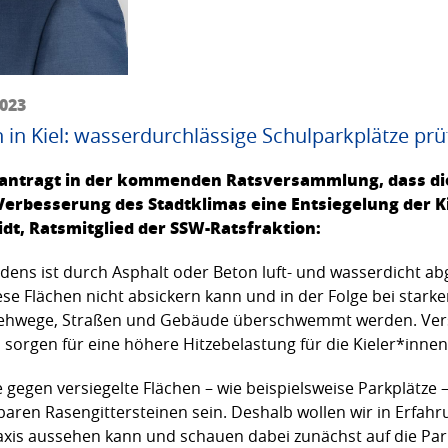
2023
in Kiel: wasserdurchlässige Schulparkplätze prü
beantragt in der kommenden Ratsversammlung, dass di
besserung des Stadtklimas eine Entsiegelung der Ki
idt, Ratsmitglied der SSW-Ratsfraktion:
bodens ist durch Asphalt oder Beton luft- und wasserdicht ab
e Flächen nicht absickern kann und in der Folge bei starke
Gehwege, Straßen und Gebäude überschwemmt werden. Vers
sorgen für eine höhere Hitzebelastung für die Kieler*innen
egen versiegelte Flächen – wie beispielsweise Parkplätze –
ren Rasengittersteinen sein. Deshalb wollen wir in Erfahru
axis aussehen kann und schauen dabei zunächst auf die Park