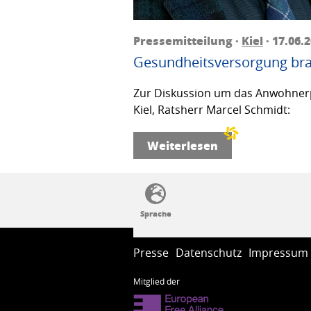
Pressemitteilung ·
Kiel
· 17.06.
Gesundheitsversorgung bra
Zur Diskussion um das Anwohnerp
Kiel, Ratsherr Marcel Schmidt:
Weiterlesen
SSW-Politik von A bis Z
Presse
Datenschutz
Impressum
Mitglied der