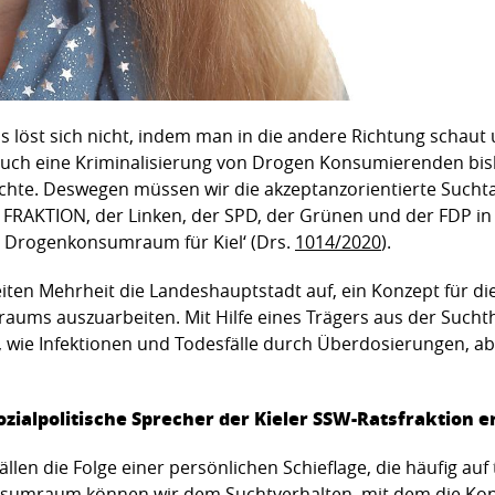
öst sich nicht, indem man in die andere Richtung schaut un
s auch eine Kriminalisierung von Drogen Konsumierenden bi
te. Deswegen müssen wir die akzeptanzorientierte Suchtarb
ie FRAKTION, der Linken, der SPD, der Grünen und der FDP
 Drogenkonsumraum für Kiel‘ (Drs.
1014/2020
).
reiten Mehrheit die Landeshauptstadt auf, ein Konzept für d
ms auszuarbeiten. Mit Hilfe eines Trägers aus der Suchthil
 wie Infektionen und Todesfälle durch Überdosierungen, a
zialpolitische Sprecher der Kieler SSW-Ratsfraktion e
ällen die Folge einer persönlichen Schieflage, die häufig a
nsumraum können wir dem Suchtverhalten, mit dem die Ko