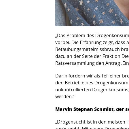
„Das Problem des Drogenkonsums l
vorbei. Die Erfahrung zeigt, das
Betäubungsmittelmissbrauch brach
dazu an der Seite der Fraktion D
Ratsversammlung den Antrag ‚Ein
Darin fordern wir als Teil einer b
den Betrieb eines Drogenkonsumrau
unkontrollierten Drogenkonsums,
werden.“
Marvin Stephan Schmidt, der so
„Drogensucht ist in den meisten F
zurückgeht. Mit einem Drogenko