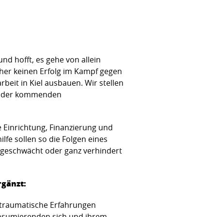
d hofft, es gehe von allein
sher keinen Erfolg im Kampf gegen
eit in Kiel ausbauen. Wir stellen
 in der kommenden
ie Einrichtung, Finanzierung und
fe sollen so die Folgen eines
bgeschwächt oder ganz verhindert
rgänzt:
uf traumatische Erfahrungen
nsumierenden sich und ihrem