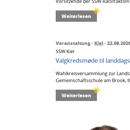
Vorsitzende der SSW-Ratsfraktion 
Weiterlesen
Veranstaltung ·
Kiel
· 22.09.202
SSW Kiel
Valgkredsmøde til landdags
Wahlkreisversammlung zur Landta
Gemeinschaftsschule am Brook, Ilt
Weiterlesen