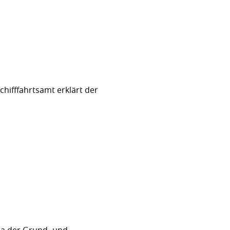
hifffahrtsamt erklärt der
sa der Grund- und