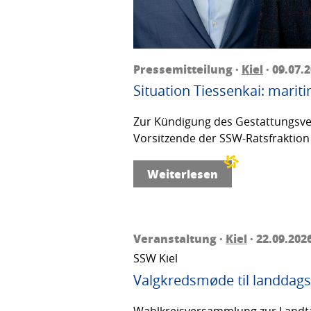
Pressemitteilung ·
Kiel
· 09.07.
Situation Tiessenkai: mariti
Zur Kündigung des Gestattungsver
Vorsitzende der SSW-Ratsfraktion 
Weiterlesen
Veranstaltung ·
Kiel
· 22.09.202
SSW Kiel
Valgkredsmøde til landdags
Wahlkreisversammlung zur Landta