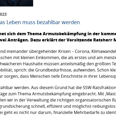
2023
Das Leben muss bezahlbar werden
dmet sich dem Thema Armutsbekämpfung in der kommen
ei Anträgen. Dazu erklärt der Vorsitzende Ratsherr 
und ineinander übergehender Krisen – Corona, Klimawandel,
Menschen mit kleinen Einkommen, die als erstes und am meis
 schwächeren Haushalte müssen anteilsmäßig den größten Te
ilität, sprich: die Grundbedürfnisse, aufwenden. Schon kl
r sorgen, dass Menschen tiefe Einschnitte in ihrer Lebens
zahlbar werden. Aus diesem Grund hat die SSW-Ratsfraktio
träge zum Thema Armutsbekämpfung eingebracht. Mit ‚Mast
llen wir in der Verwaltung die richtigen organisatorische
undsicherung schnell, effizient und möglichst reibungslos 
i geht es nicht nur darum, finanzielle Mehrbedarfe zu iden