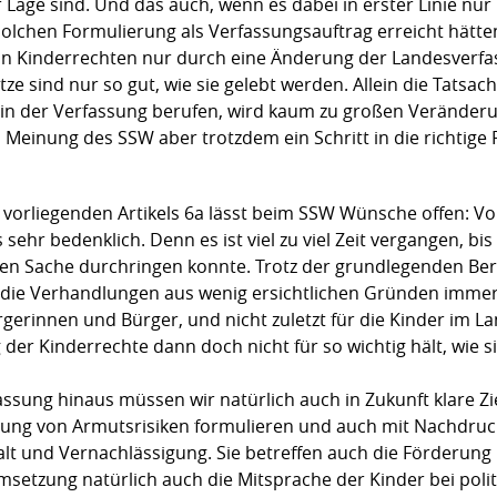
er Lage sind. Und das auch, wenn es dabei in erster Linie n
solchen Formulierung als Verfassungsauftrag erreicht hätten
von Kinderrechten nur durch eine Änderung der Landesverfas
 sind nur so gut, wie sie gelebt werden. Allein die Tatsache
in der Verfassung berufen, wird kaum zu großen Veränderun
Meinung des SSW aber trotzdem ein Schritt in die richtige R
 vorliegenden Artikels 6a lässt beim SSW Wünsche offen: V
hr bedenklich. Denn es ist viel zu viel Zeit vergangen, bis
igen Sache durchringen konnte. Trotz der grundlegenden Bere
ie Verhandlungen aus wenig ersichtlichen Gründen immer w
rgerinnen und Bürger, und nicht zuletzt für die Kinder im La
er Kinderrechte dann doch nicht für so wichtig hält, wie sie
assung hinaus müssen wir natürlich auch in Zukunft klare Z
ung von Armutsrisiken formulieren und auch mit Nachdruck
lt und Vernachlässigung. Sie betreffen auch die Förderung 
etzung natürlich auch die Mitsprache der Kinder bei politi