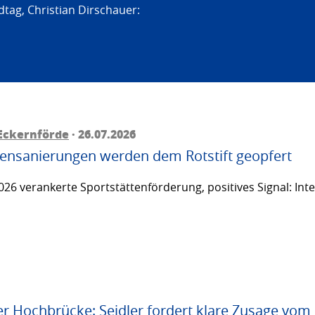
tag, Christian Dirschauer:
Eckernförde
· 26.07.2026
ttensanierungen werden dem Rotstift geopfert
26 verankerte Sportstättenförderung, positives Signal: Inte
er Hochbrücke: Seidler fordert klare Zusage vom