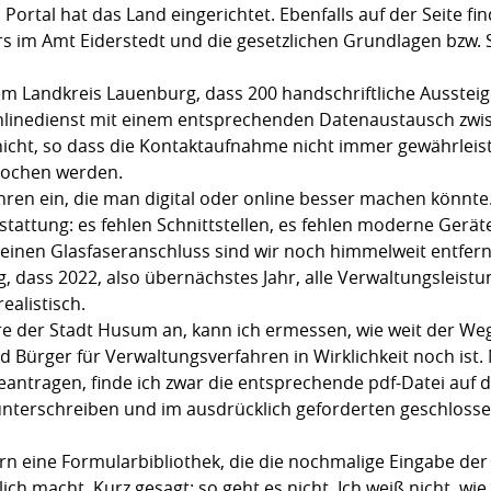
s Portal hat das Land eingerichtet. Ebenfalls auf der Seite 
 im Amt Eiderstedt und die gesetzlichen Grundlagen bzw.
em Landkreis Lauenburg, dass 200 handschriftliche Ausstei
nlinedienst mit einem entsprechenden Datenaustausch zw
nicht, so dass die Kontaktaufnahme nicht immer gewährleis
brochen werden.
ahren ein, die man digital oder online besser machen könnte
attung: es fehlen Schnittstellen, es fehlen moderne Geräte,
einen Glasfaseranschluss sind wir noch himmelweit entfernt
 dass 2022, also übernächstes Jahr, alle Verwaltungsleistu
ealistisch.
re der Stadt Husum an, kann ich ermessen, wie weit der W
Bürger für Verwaltungsverfahren in Wirklichkeit noch ist. 
antragen, finde ich zwar die entsprechende pdf-Datei auf d
unterschreiben und im ausdrücklich geforderten geschloss
ern eine Formularbibliothek, die die nochmalige Eingabe d
ich macht. Kurz gesagt: so geht es nicht. Ich weiß nicht, w