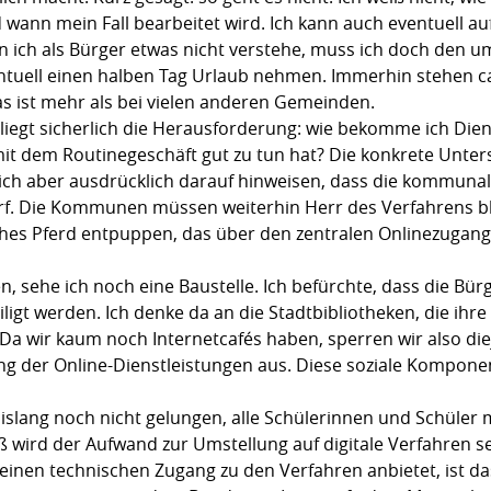
wann mein Fall bearbeitet wird. Ich kann auch eventuell au
n ich als Bürger etwas nicht verstehe, muss ich doch den 
tuell einen halben Tag Urlaub nehmen. Immerhin stehen ca
as ist mehr als bei vielen anderen Gemeinden.
liegt sicherlich die Herausforderung: wie bekomme ich Dien
mit dem Routinegeschäft gut zu tun hat? Die konkrete Unter
ich aber ausdrücklich darauf hinweisen, dass die kommunal
rf. Die Kommunen müssen weiterhin Herr des Verfahrens bl
ches Pferd entpuppen, das über den zentralen Onlinezugan
, sehe ich noch eine Baustelle. Ich befürchte, dass die Bür
igt werden. Ich denke da an die Stadtbibliotheken, die ihre
a wir kaum noch Internetcafés haben, sperren wir also die
ng der Online-Dienstleistungen aus. Diese soziale Komponen
islang noch nicht gelungen, alle Schülerinnen und Schüler
wird der Aufwand zur Umstellung auf digitale Verfahren s
keinen technischen Zugang zu den Verfahren anbietet, ist da