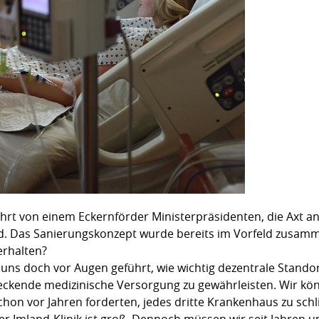
rt von einem Eckernförder Ministerpräsidenten, die Axt an d
 Das Sanierungskonzept wurde bereits im Vorfeld zusammen
erhalten?
ns doch vor Augen geführt, wie wichtig dezentrale Standor
eckende medizinische Versorgung zu gewährleisten. Wir kön
schon vor Jahren forderten, jedes dritte Krankenhaus zu schl
r Imland-Klinik ist groß. Dennoch müssen wir seit Jahren 