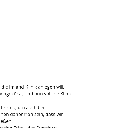
ie Imland-Klinik anlegen will,
gekürzt, und nun soll die Klinik
te sind, um auch bei
nen daher froh sein, dass wir
ießen.
um den Erhalt des Standorts