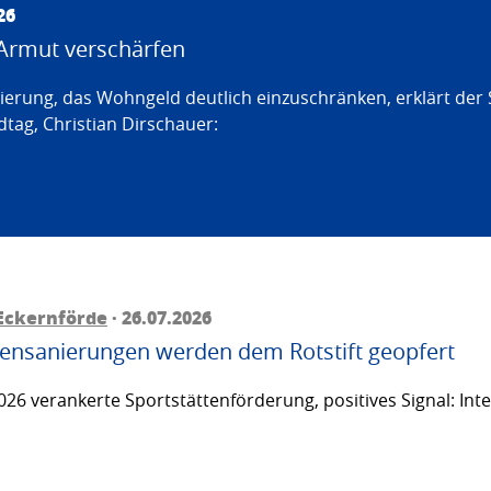
26
Armut verschärfen
erung, das Wohngeld deutlich einzuschränken, erklärt der
tag, Christian Dirschauer:
Eckernförde
· 26.07.2026
ttensanierungen werden dem Rotstift geopfert
26 verankerte Sportstättenförderung, positives Signal: Inte