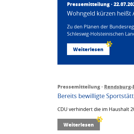
Pressemitteilung · 22.07.20
Wohngeld kürzen heißt 
Zu den Plänen der Bundesregi
Schleswig-Holsteinischen Land
Weiterlesen
Pressemitteilung ·
Rendsburg-
Bereits bewilligte Sportstä
CDU verhindert die im Haushalt 20
Weiterlesen