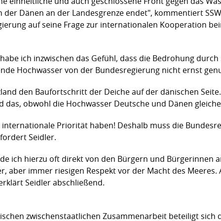
ine einheitliche und auch geschlossene Front gegen das Was
ch der Dänen an der Landesgrenze endet", kommentiert S
gierung auf seine Frage zur internationalen Kooperation b
s habe ich inzwischen das Gefühl, dass die Bedrohung durch
tende Hochwasser von der Bundesregierung nicht ernst ge
land den Baufortschritt der Deiche auf der dänischen Seite
nd das, obwohl die Hochwasser Deutsche und Dänen gleic
internationale Priorität haben! Deshalb muss die Bundesre
fordert Seidler.
de ich hierzu oft direkt von den Bürgern und Bürgerinnen
, aber immer riesigen Respekt vor der Macht des Meeres. 
rklärt Seidler abschließend.
schen zwischenstaatlichen Zusammenarbeit beteiligt sich 