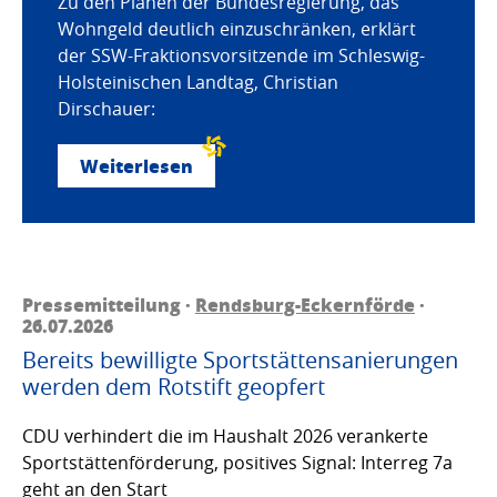
Zu den Plänen der Bundesregierung, das
Wohngeld deutlich einzuschränken, erklärt
der SSW-Fraktionsvorsitzende im Schleswig-
Holsteinischen Landtag, Christian
Dirschauer:
Weiterlesen
Pressemitteilung ·
Rendsburg-Eckernförde
·
26.07.2026
Bereits bewilligte Sportstättensanierungen
werden dem Rotstift geopfert
CDU verhindert die im Haushalt 2026 verankerte
Sportstättenförderung, positives Signal: Interreg 7a
geht an den Start